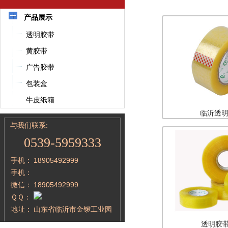
产品展示
透明胶带
黄胶带
广告胶带
包装盒
牛皮纸箱
临沂透
与我们联系:
0539-5959333
手机：
18905492999
手机：
微信：
18905492999
ＱＱ：
地址：
山东省临沂市金锣工业园
透明胶带