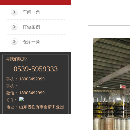
车间一角
订做案例
仓库一角
与我们联系:
0539-5959333
手机：
18905492999
手机：
微信：
18905492999
ＱＱ：
地址：
山东省临沂市金锣工业园