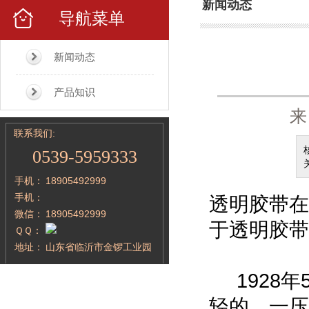
新闻动态
导航菜单
新闻动态
产品知识
来
联系我们:
0539-5959333
手机：
18905492999
手机：
透明胶带在
微信：
18905492999
于透明胶带
ＱＱ：
地址：
山东省临沂市金锣工业园
1928年
轻的、一压